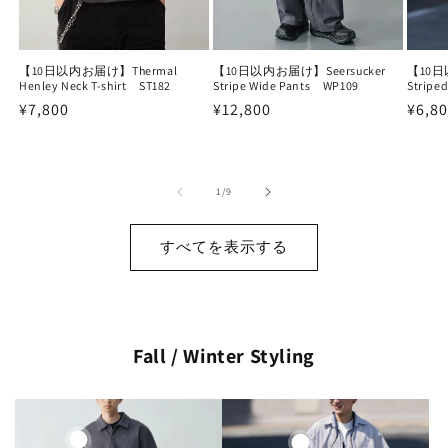
【10日以内お届け】Seersucker
【10日
【10日以内お届け】Thermal
Stripe Wide Pants WP109
Stripe
Henley Neck T-shirt ST182
通
¥12,800
通
¥6,8
通
¥7,800
常
常
常
価
価
価
格
格
格
の
1
/
9
すべてを表示する
Fall / Winter Styling