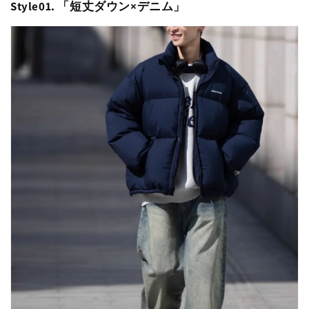
Style01. 「
短丈ダウン×デニム
」