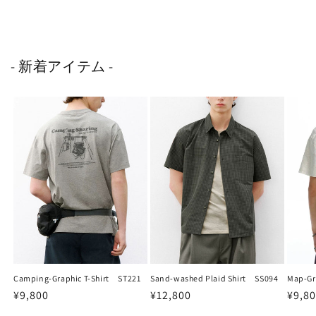
- 新着アイテム -
Camping-Graphic T-Shirt ST221
Sand-washed Plaid Shirt SS094
Map-Gr
通
¥9,800
通
¥12,800
通
¥9,8
常
常
常