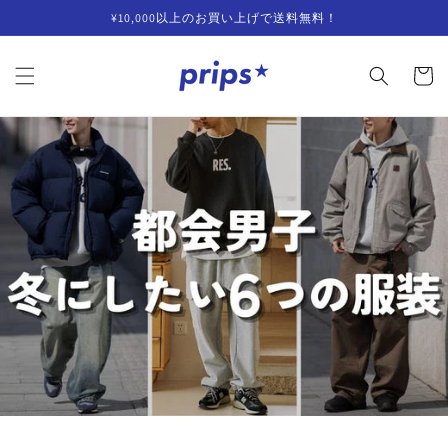
コンテ
¥10,000以上のお買い上げで送料無料！
ンツに
進む
カ
ー
ト