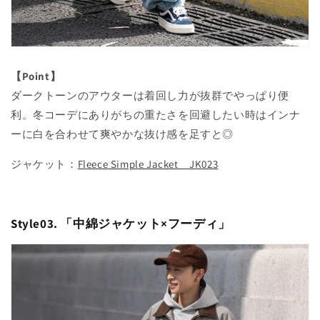
【Point】
ダークトーンのアウターは着回し力が抜群でやっぱり便
利。冬コーデにありがちの重たさを回避したい時はインナ
ーに白を合わせて爽やかな抜け感を足すと◎
ジャケット：
Fleece Simple Jacket JK023
Style03. 「
中綿ジャケット×フーディ
」