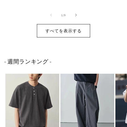
価
価
価
格
格
格
の
1
/
9
すべてを表示する
- 週間ランキング -